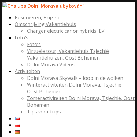
Reserveren, Prijzen
Omschrijving Vakantiehuis
Charger electric car or hybrids, EV
Foto’s
Foto’s
Virtuele tour, Vakantiehuis Tsjechië
Vakantiehuizen, Oost Bohemen
Dolni Morava Videos
Activiteiten
Dolni Morava Skywalk – loop in de wolken
Winteractiviteiten Dolni Morava, Tsjechië,
Oost Bohemen
Zomeractiviteiten Dolni Morava, Tsjechië, Oost
Bohemen
Tips voor trips