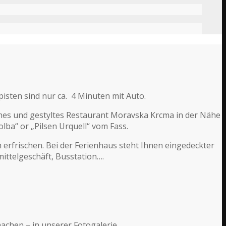
t
pisten sind nur ca. 4 Minuten mit Auto.
iches und gestyltes Restaurant Moravska Krcma in der Nähe
ba“ or „Pilsen Urquell“ vom Fass.
erfrischen. Bei der Ferienhaus steht Ihnen eingedeckter
mittelgeschäft, Busstation….
achen – in unserer Fotogalerie.