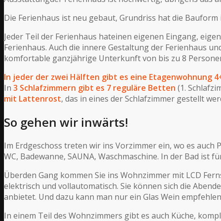
Die Ferienhaus ist neu gebaut, Grundriss hat die Bauform i
Jeder Teil der Ferienhaus hateinen eigenen Eingang, eige
Ferienhaus. Auch die innere Gestaltung der Ferienhaus un
komfortable ganzjährige Unterkunft von bis zu 8 Personen.
In jeder der zwei Hälften gibt es eine Etagenwohnung
In
3 Schlafzimmern gibt es 7 reguläre Betten
(1. Schlafzi
mit Lattenrost
, das in eines der Schlafzimmer gestellt w
So gehen wir inwärts!
Im Erdgeschoss treten wir ins Vorzimmer ein, wo es auch 
WC, Badewanne, SAUNA, Waschmaschine. In der Bad ist fü
Überden Gang kommen Sie ins Wohnzimmer mit LCD Fernsehe
elektrisch und vollautomatisch. Sie können sich die Ab
anbietet. Und dazu kann man nur ein Glas Wein empfehlen
In einem Teil des Wohnzimmers gibt es auch Küche, komple