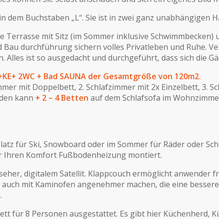
n dem Buchstaben „L“. Sie ist in zwei ganz unabhängigen Häl
ne Terrasse mit Sitz (im Sommer inklusive Schwimmbecken) 
d Bau durchführung sichern volles Privatleben und Ruhe. Ve
 Alles ist so ausgedacht und durchgeführt, dass sich die Gä
 4+KE+ 2WC + Bad SAUNA der Gesamtgröße von 120m2.
mmer mit Doppelbett, 2. Schlafzimmer mit 2x Einzelbett, 3. S
erden kann
+ 2 – 4 Betten
auf dem Schlafsofa im Wohnzimme
Platz für Ski, Snowboard oder im Sommer für Räder oder Sch
r Ihren Komfort Fußbodenheizung montiert.
r, digitalem Satellit. Klappcouch ermöglicht anwender fre
ende auch mit Kaminofen angenehmer machen, die eine bess
.
tt für 8 Personen ausgestattet. Es gibt hier Küchenherd, K