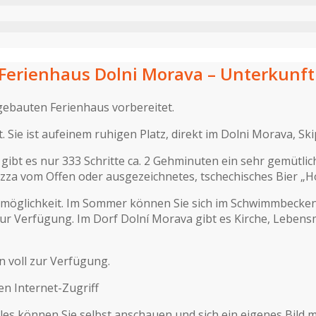
Ferienhaus Dolni Morava – Unterkunf
gebauten Ferienhaus vorbereitet.
 Sie ist aufeinem ruhigen Platz, direkt im Dolni Morava, Ski
 gibt es nur 333 Schritte ca. 2 Gehminuten ein sehr gemütl
za vom Offen oder ausgezeichnetes, tschechisches Bier „Hol
lmöglichkeit. Im Sommer können Sie sich im Schwimmbecken 
t zur Verfügung. Im Dorf Dolní Morava gibt es Kirche, Lebens
n voll zur Verfügung.
n Internet-Zugriff
les können Sie selbst anschauen und sich ein eigenes Bild m