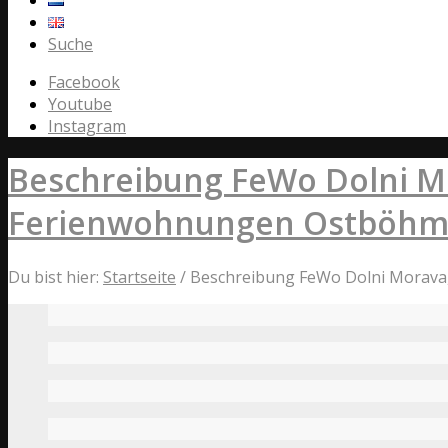
Suche
Facebook
Youtube
Instagram
Beschreibung FeWo Dolni Mo
Ferienwohnungen Ostböh
Du bist hier:
Startseite
/
Beschreibung FeWo Dolni Morava,