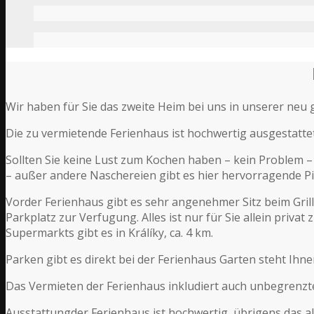
Wir haben für Sie das zweite Heim bei uns in unserer neu 
Die zu vermietende Ferienhaus ist hochwertig ausgestattet.
Sollten Sie keine Lust zum Kochen haben – kein Problem –
– außer andere Naschereien gibt es hier hervorragende Piz
Vorder Ferienhaus gibt es sehr angenehmer Sitz beim Gril
Parkplatz zur Verfugung. Alles ist nur für Sie allein priva
Supermarkts gibt es in Králíky, ca. 4 km.
Parken gibt es direkt bei der Ferienhaus Garten steht Ihne
Das Vermieten der Ferienhaus inkludiert auch unbegrenzte
Ausstattungder Ferienhaus ist hochwertig, übrigens das al