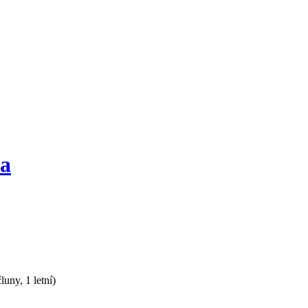
va
uny, 1 letní)