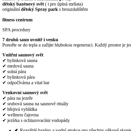
dětský bazénový svět
( i pro úplná mrňata)
originální
dětský Spray park
s brouzdalištěm
fitness centrum
SPA procedury
7 druhů saun uvnitř i venku
Ponořte se do tepla a zažijte hlubokou regeneraci. Každý prostor je j
Vnitřní saunový svět
✔ bylinková sauna
✔ medová sauna
✔ solná pára
✔ bylinková pára
✔ odpočívárna a vital bar
Venkovní saunový svět
✔ pára na jezeře
✔ srubová sauna na saunové rituály
✔ hřejivá vyhlídka
✔ wellness čajovna
✔ jezírka s ochlazovacími vodopády
🌊 Rozsáhlé bazény a vodní atrakce pro všechny věkové skupi