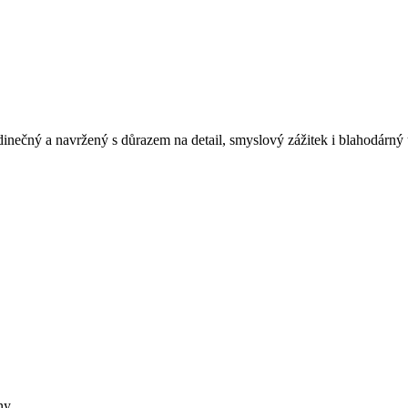
edinečný a navržený s důrazem na detail, smyslový zážitek i blahodárný 
ny