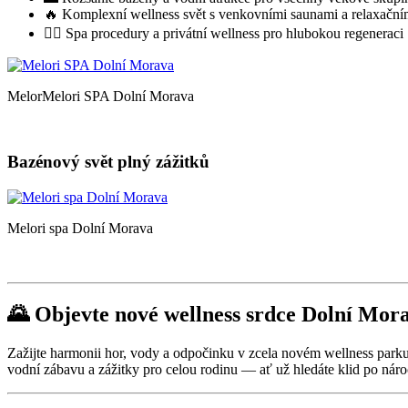
🔥 Komplexní wellness svět s venkovními saunami a relaxační
🧖‍♀️ Spa procedury a privátní wellness pro hlubokou regeneraci
MelorMelori SPA Dolní Morava
Bazénový svět plný zážitků
Melori spa Dolní Morava
🌄 Objevte nové wellness srdce Dolní M
Zažijte harmonii hor, vody a odpočinku v zcela novém wellness park
vodní zábavu a zážitky pro celou rodinu — ať už hledáte klid po nár