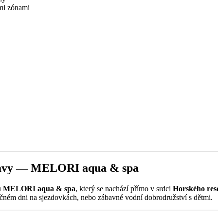
mi zónami
oravy — MELORI aqua & spa
u
MELORI aqua & spa
, který se nachází přímo v srdci
Horského res
očném dni na sjezdovkách, nebo zábavné vodní dobrodružství s dětmi.