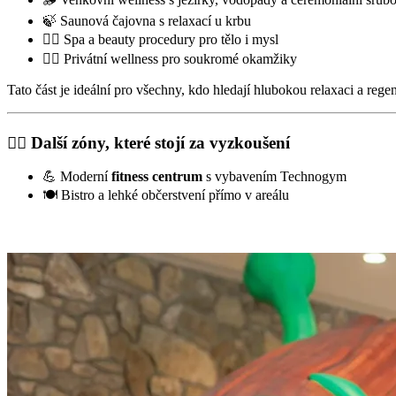
🍃 Saunová čajovna s relaxací u krbu
💆‍♂️ Spa a beauty procedury pro tělo i mysl
🧖‍♀️ Privátní wellness pro soukromé okamžiky
Tato část je ideální pro všechny, kdo hledají hlubokou relaxaci a rege
🏋️‍♀️ Další zóny, které stojí za vyzkoušení
💪 Moderní
fitness centrum
s vybavením Technogym
🍽️ Bistro a lehké občerstvení přímo v areálu