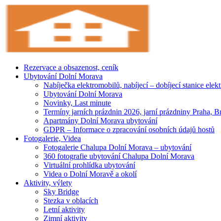
Rezervace a obsazenost, ceník
Ubytování Dolní Morava
Nabíječka elektromobilů, nabíjecí – dobíjecí stanice elek
Ubytování Dolní Morava
Novinky, Last minute
Termíny jarních prázdnin 2026, jarní prázdniny Praha, B
Apartmány Dolní Morava ubytování
GDPR – Informace o zpracování osobních údajů hostů
Fotogalerie, Videa
Fotogalerie Chalupa Dolní Morava – ubytování
360 fotografie ubytování Chalupa Dolní Morava
Virtuální prohlídka ubytování
Videa o Dolní Moravě a okolí
Aktivity, výlety
Sky Bridge
Stezka v oblacích
Letní aktivity
Zimní aktivity