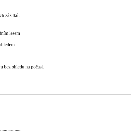
ch zážitků:
dním lesem
ýhledem
avu bez ohledu na počasí.
bovou saunou