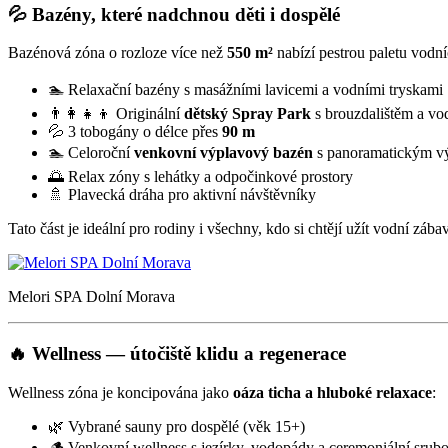
💦 Bazény, které nadchnou děti i dospělé
Bazénová zóna o rozloze více než
550 m²
nabízí pestrou paletu vodní
🏊 Relaxační bazény s masážními lavicemi a vodními tryskami
👨‍👩‍👧‍👦 Originální
dětský Spray Park
s brouzdalištěm a vo
💦 3 tobogány o délce přes
90 m
🏊 Celoroční
venkovní výplavový bazén
s panoramatickým v
🌅 Relax zóny s lehátky a odpočinkové prostory
🚿 Plavecká dráha pro aktivní návštěvníky
Tato část je ideální pro rodiny i všechny, kdo si chtějí užít vodní záb
Melori SPA Dolní Morava
🔥 Wellness — útočiště klidu a regenerace
Wellness zóna je koncipována jako
oáza ticha a hluboké relaxace
:
🌿 Vybrané sauny pro dospělé (věk 15+)
🪵 Venkovní wellness s jezírky, vodopády a ceremoniální sru