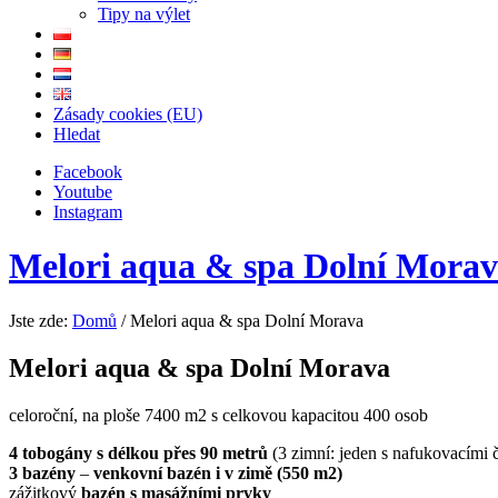
Tipy na výlet
Zásady cookies (EU)
Hledat
Facebook
Youtube
Instagram
Melori aqua & spa Dolní Mora
Jste zde:
Domů
/
Melori aqua & spa Dolní Morava
Melori aqua & spa Dolní Morava
celoroční, na ploše 7400 m2 s celkovou kapacitou 400 osob
4 tobogány s délkou přes 90 metrů
(3 zimní: jeden s nafukovacími čl
3 bazény
–
venkovní bazén i v zimě (550 m2)
zážitkový
bazén s masážními prvky