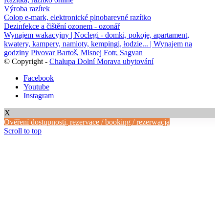
Výroba razítek
Colop e-mark, elektronické plnobarevné razítko
Dezinfekce a čištění ozonem - ozonář
Wynajem wakacyjny | Noclegi - domki, pokoje, apartament,
kwatery, kampery, namioty, kempingi, łodzie... | Wynajem na
godziny
Pivovar Bartoš, Mlsnej Fotr, Sagvan
© Copyright -
Chalupa Dolní Morava ubytování
Facebook
Youtube
Instagram
X
Ověření dostupnosti, rezervace / booking / rezerwacja
Scroll to top