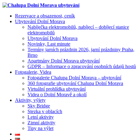
Rezervace a obsazenost, ceník
Ubytování Dolní Morava
Nabíječka elektromobilů, nabíjecí – dobíjecí stanice
elektromobilů
Ubytování Dolní Morava
Novinky, Last minute
Termíny jarních prázdnin 2026, jarní prázdniny Praha,
Brno
Apartmány Dolní Morava ubytování
GDPR – Informace o zpracování osobních údajů hostů
Fotogalerie, Videa
Fotogalerie Chalupa Dolní Morava – ubytování
360 fotografie ubytování Chalupa Dolní Morava
Virtuální prohlídka ubytování
Videa o Dolní Moravě a okolí
Aktivity, výlety
Sky Bridge
Stezka v oblacích
Letní aktivity
Zimní aktivity
Tipy na výlet