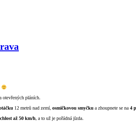
rava
!
a otevřených pláních.
 otáčku
12 metrů nad zemí,
osmičkovou smyčku
a zhoupnete se na
4 
chlost až 50 km/h
, a to už je pořádná jízda.