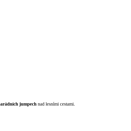
parádních jumpech
nad lesními cestami.