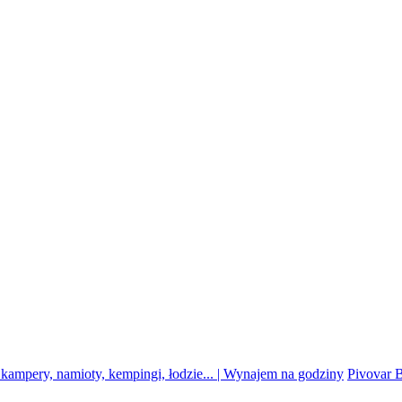
kampery, namioty, kempingi, łodzie... | Wynajem na godziny
Pivovar B