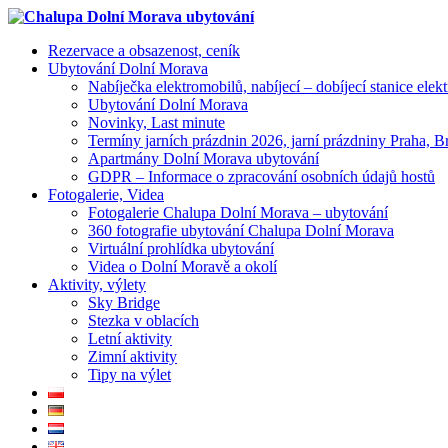
Rezervace a obsazenost, ceník
Ubytování Dolní Morava
Nabíječka elektromobilů, nabíjecí – dobíjecí stanice elek
Ubytování Dolní Morava
Novinky, Last minute
Termíny jarních prázdnin 2026, jarní prázdniny Praha, B
Apartmány Dolní Morava ubytování
GDPR – Informace o zpracování osobních údajů hostů
Fotogalerie, Videa
Fotogalerie Chalupa Dolní Morava – ubytování
360 fotografie ubytování Chalupa Dolní Morava
Virtuální prohlídka ubytování
Videa o Dolní Moravě a okolí
Aktivity, výlety
Sky Bridge
Stezka v oblacích
Letní aktivity
Zimní aktivity
Tipy na výlet