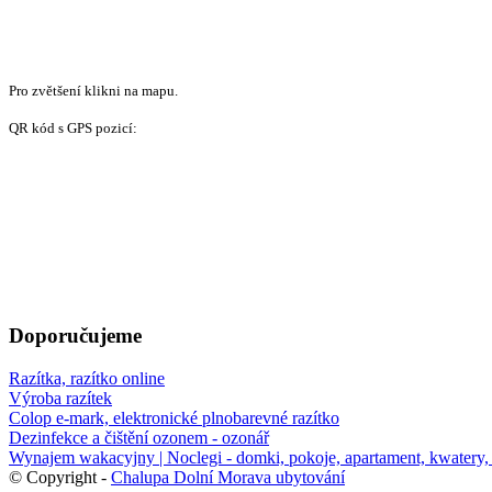
Pro zvětšení klikni na mapu.
QR kód s GPS pozicí:
Doporučujeme
Razítka, razítko online
Výroba razítek
Colop e-mark, elektronické plnobarevné razítko
Dezinfekce a čištění ozonem - ozonář
Wynajem wakacyjny | Noclegi - domki, pokoje, apartament, kwatery, 
© Copyright -
Chalupa Dolní Morava ubytování